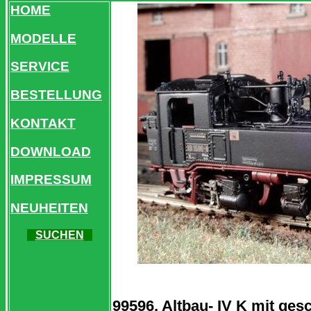
HOME
MODELLE
SERVICE
BESTELLUNG
KONTAKT
DOWNLOAD
IMPRESSUM
NEUHEITEN
SUCHEN
99596, Altbau- IV K mit ge