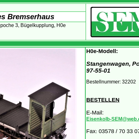
nes Bremserhaus
Epoche 3, Bügelkupplung, H0e
H
0e-Modell:
Stangenwagen, 
97-55-01
Bestellnummer:
32202
BESTELLEN
E-Mail:
Eisenkolb-SEM@web.
Fax
:
0
3578 / 70 33 0