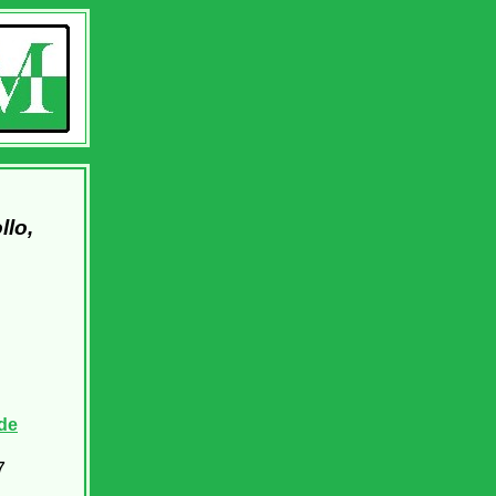
Pollo,
de
7